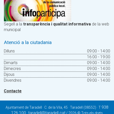
Segell a la
transparència i qualitat informativa
de la web
municipal
Atenció a la ciutadania
Dilluns
09:00 - 14:00
16:00 - 19:00
Dimarts
09:00 - 14:00
Dimecres
09:00 - 14:00
Dijous
09:00 - 14:00
Divendres
09:00 - 14:00
Contacte
938
Ajuntament de Taradell · C. de la Vila, 45 · Taradell (08552) · T
126 100
taradell@taradell.cat
·
/ 2026 © Tots els drets