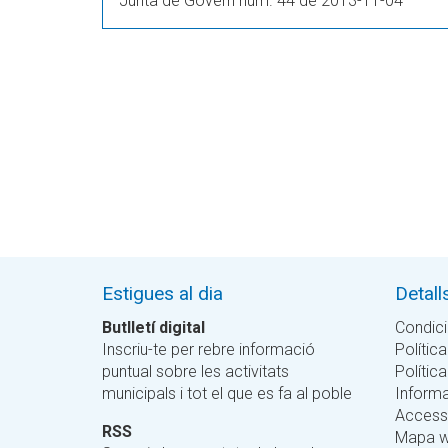
Junta de Govern núm. 44 de 2013-11-04
Estigues al dia
Detall
Butlletí digital
Condici
Inscriu-te per rebre informació
Política
puntual sobre les activitats
Polític
municipals i tot el que es fa al poble
Informa
Accessi
RSS
Mapa 