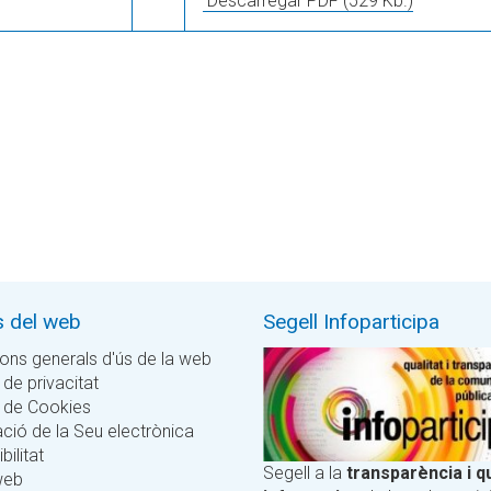
Descarregar PDF
(529 Kb.)
s del web
Segell Infoparticipa
ons generals d'ús de la web
 de privacitat
a de Cookies
ció de la Seu electrònica
bilitat
Segell a la
transparència i qu
web