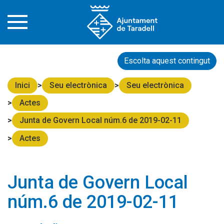
Escolta aquest contingut
Inici
Seu electrònica
Seu electrònica
Actes
Junta de Govern Local núm.6 de 2019-02-11
Actes
Junta de Govern Local
núm.6 de 2019-02-11