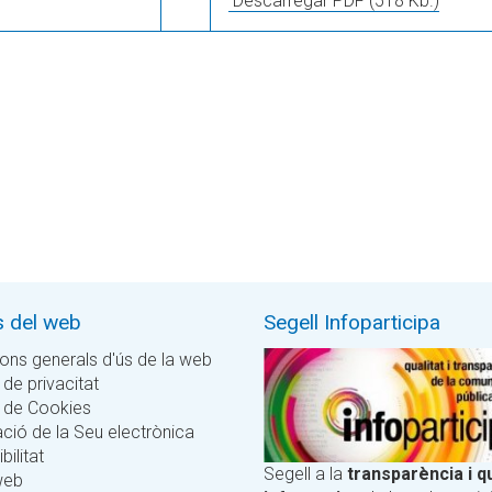
Descarregar PDF
(518 Kb.)
s del web
Segell Infoparticipa
ons generals d'ús de la web
 de privacitat
a de Cookies
ció de la Seu electrònica
bilitat
Segell a la
transparència i qu
web