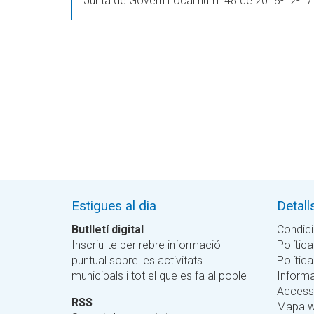
Junta de Govern Local núm. 48 de 2018-12-17
Estigues al dia
Detall
Butlletí digital
Condici
Inscriu-te per rebre informació
Política
puntual sobre les activitats
Polític
municipals i tot el que es fa al poble
Informa
Accessi
RSS
Mapa 