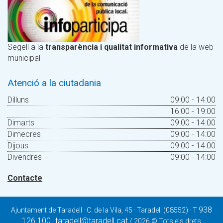
Segell a la
transparència i qualitat informativa
de la web
municipal
Atenció a la ciutadania
Dilluns
09:00 - 14:00
16:00 - 19:00
Dimarts
09:00 - 14:00
Dimecres
09:00 - 14:00
Dijous
09:00 - 14:00
Divendres
09:00 - 14:00
Contacte
938
Ajuntament de Taradell · C. de la Vila, 45 · Taradell (08552) · T
126 100
taradell@taradell.cat
·
/ 2026 © Tots els drets