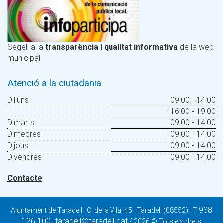
Segell a la
transparència i qualitat informativa
de la web
municipal
Atenció a la ciutadania
Dilluns
09:00 - 14:00
16:00 - 19:00
Dimarts
09:00 - 14:00
Dimecres
09:00 - 14:00
Dijous
09:00 - 14:00
Divendres
09:00 - 14:00
Contacte
938
Ajuntament de Taradell · C. de la Vila, 45 · Taradell (08552) · T
126 100
taradell@taradell.cat
·
/ 2026 © Tots els drets