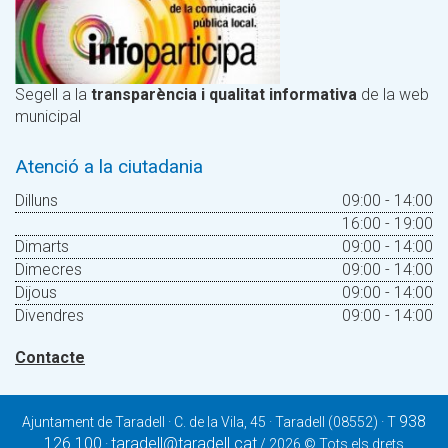
Segell a la
transparència i qualitat informativa
de la web
municipal
Atenció a la ciutadania
Dilluns
09:00 - 14:00
16:00 - 19:00
Dimarts
09:00 - 14:00
Dimecres
09:00 - 14:00
Dijous
09:00 - 14:00
Divendres
09:00 - 14:00
Contacte
938
Ajuntament de Taradell · C. de la Vila, 45 · Taradell (08552) · T
126 100
taradell@taradell.cat
·
/ 2026 © Tots els drets