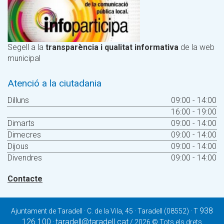
Segell a la
transparència i qualitat informativa
de la web
municipal
Atenció a la ciutadania
Dilluns
09:00 - 14:00
16:00 - 19:00
Dimarts
09:00 - 14:00
Dimecres
09:00 - 14:00
Dijous
09:00 - 14:00
Divendres
09:00 - 14:00
Contacte
938
Ajuntament de Taradell · C. de la Vila, 45 · Taradell (08552) · T
126 100
taradell@taradell.cat
·
/ 2026 © Tots els drets