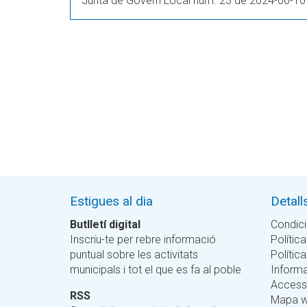
Junta de Govern Local núm. 23 de 2024-06-10
Estigues al dia
Detall
Butlletí digital
Condici
Inscriu-te per rebre informació
Política
puntual sobre les activitats
Polític
municipals i tot el que es fa al poble
Informa
Accessi
RSS
Mapa 