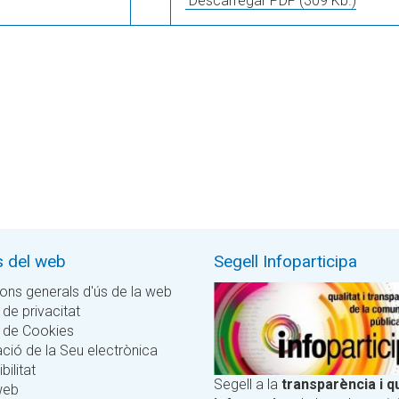
Descarregar PDF
(309 Kb.)
s del web
Segell Infoparticipa
ons generals d'ús de la web
 de privacitat
a de Cookies
ció de la Seu electrònica
bilitat
Segell a la
transparència i qu
web