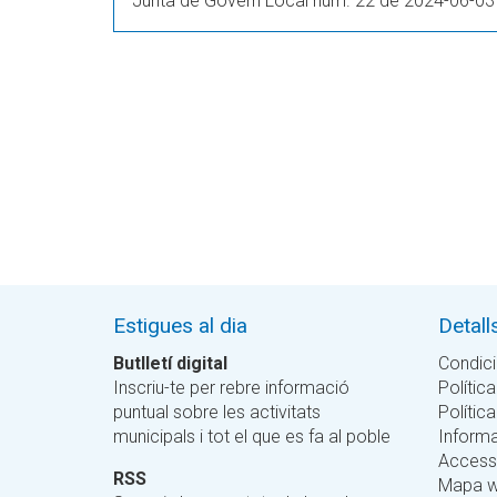
Junta de Govern Local núm. 22 de 2024-06-03
Estigues al dia
Detall
Butlletí digital
Condici
Inscriu-te per rebre informació
Política
puntual sobre les activitats
Polític
municipals i tot el que es fa al poble
Informa
Accessi
RSS
Mapa 