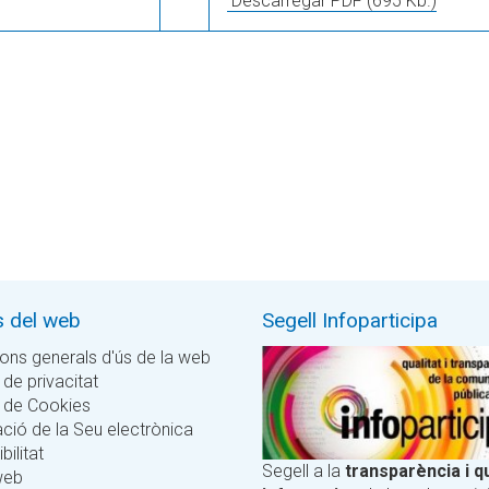
Descarregar PDF
(695 Kb.)
s del web
Segell Infoparticipa
ons generals d'ús de la web
 de privacitat
a de Cookies
ció de la Seu electrònica
bilitat
Segell a la
transparència i qu
web