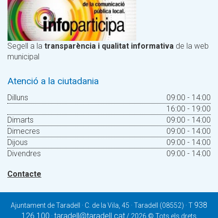
Segell a la
transparència i qualitat informativa
de la web
municipal
Atenció a la ciutadania
Dilluns
09:00 - 14:00
16:00 - 19:00
Dimarts
09:00 - 14:00
Dimecres
09:00 - 14:00
Dijous
09:00 - 14:00
Divendres
09:00 - 14:00
Contacte
938
Ajuntament de Taradell · C. de la Vila, 45 · Taradell (08552) · T
126 100
taradell@taradell.cat
·
/ 2026 © Tots els drets