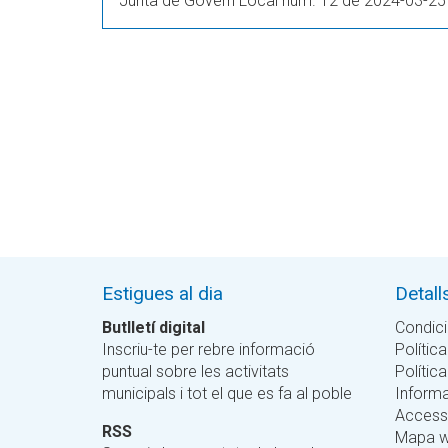
Junta de Govern Local núm. 12 de 2024-03-25
Estigues al dia
Detall
Butlletí digital
Condici
Inscriu-te per rebre informació
Política
puntual sobre les activitats
Polític
municipals i tot el que es fa al poble
Informa
Accessi
RSS
Mapa 