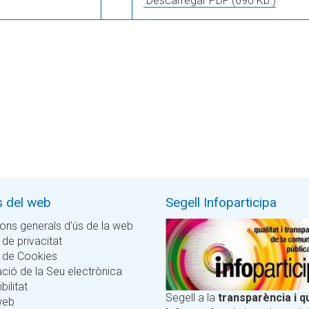
Descarregar PDF
(690 Kb.)
s del web
Segell Infoparticipa
ons generals d'ús de la web
 de privacitat
a de Cookies
ció de la Seu electrònica
bilitat
Segell a la
transparència i qu
web