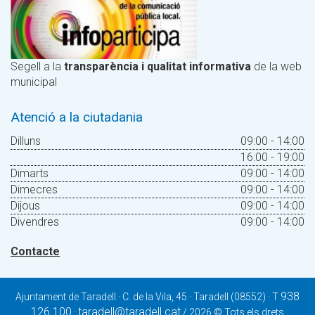
Segell a la
transparència i qualitat informativa
de la web
municipal
Atenció a la ciutadania
Dilluns
09:00 - 14:00
16:00 - 19:00
Dimarts
09:00 - 14:00
Dimecres
09:00 - 14:00
Dijous
09:00 - 14:00
Divendres
09:00 - 14:00
Contacte
938
Ajuntament de Taradell · C. de la Vila, 45 · Taradell (08552) · T
126 100
taradell@taradell.cat
·
/ 2026 © Tots els drets