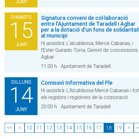
JUNY
DIMARTS
Signatura conveni de col·laboració
15
entre l'Ajuntament de Taradell i Agbar
per a la dotació d'un fons de solidaritat
al municipi
Hi assistirà: L'alcaldessa, Mercè Cabanas, i
JUNY
l'Ester Guirado Torra, Gerent de concessions
Agbar
11:00 h.
Ajuntament de Taradell
DILLUNS
Comissió Informativa del Ple
14
Hi assistirà: L'Alcaldessa Mercè Cabanas i to
els regidors i regidores de la corporació
20:00 h.
Ajuntament de Taradell
JUNY
<<
<
10
11
12
13
14
15
16
17
19
>
>
18