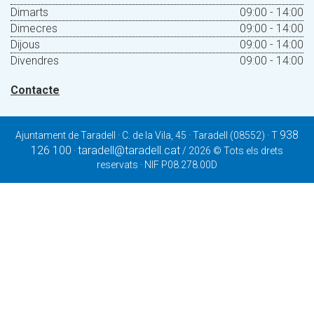
Dimarts
09:00 - 14:00
Dimecres
09:00 - 14:00
Dijous
09:00 - 14:00
Divendres
09:00 - 14:00
Contacte
938
Ajuntament de Taradell · C. de la Vila, 45 · Taradell (08552) · T
126 100
taradell@taradell.cat
·
/ 2026 © Tots els drets
reservats · NIF P08.278.00D