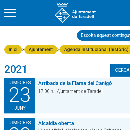
Escolta aquest contingu
Inici
Ajuntament
Agenda Institucional (històric)
2021
CERCA
DIMECRES
Arribada de la Flama del Canigó
23
17:00 h.
Ajuntament de Taradell
JUNY
DIMECRES
Alcaldia oberta