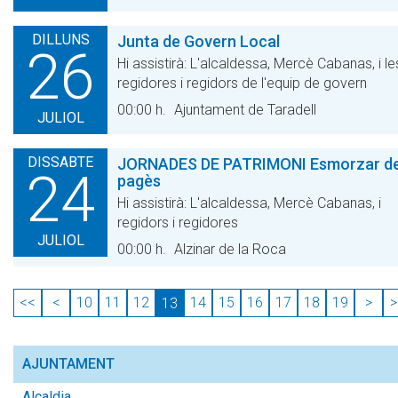
DILLUNS
Junta de Govern Local
26
Hi assistirà: L'alcaldessa, Mercè Cabanas, i le
regidores i regidors de l'equip de govern
00:00 h.
Ajuntament de Taradell
JULIOL
DISSABTE
JORNADES DE PATRIMONI Esmorzar d
24
pagès
Hi assistirà: L'alcaldessa, Mercè Cabanas, i
regidors i regidores
JULIOL
00:00 h.
Alzinar de la Roca
<<
<
10
11
12
14
15
16
17
18
19
>
>
13
AJUNTAMENT
Alcaldia