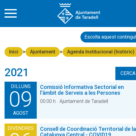
Escolta aquest contingu
Inici
Ajuntament
Agenda Institucional (històric)
2021
CERCA
DILLUNS
Comissió Informativa Sectorial en
09
l'àmbit de Serveis a les Persones
00:00 h.
Ajuntament de Taradell
AGOST
DIVENDRES
Consell de Coordinació Territorial de la
Catalunya Central - COVID19