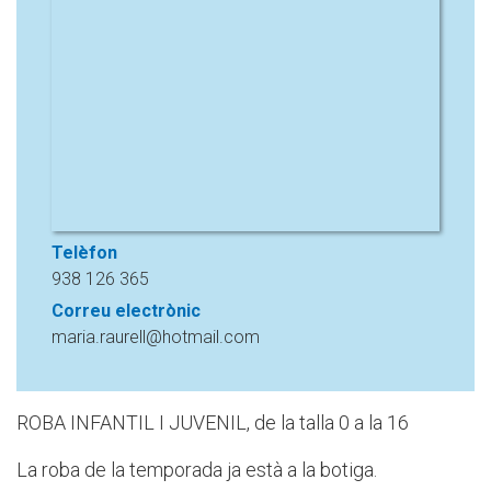
Telèfon
938 126 365
Correu electrònic
maria.raurell@hotmail.com
ROBA INFANTIL I JUVENIL, de la talla 0 a la 16
La roba de la temporada ja està a la botiga.