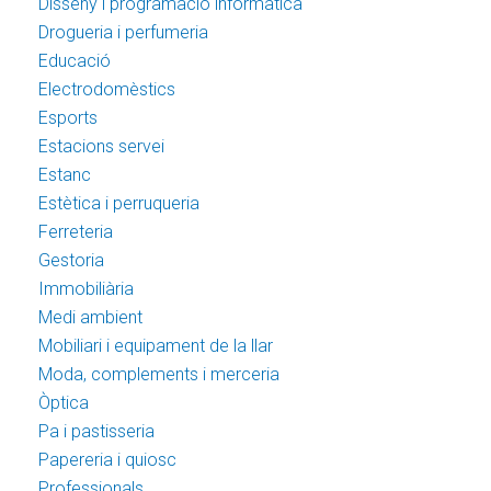
Disseny i programació informàtica
Drogueria i perfumeria
Educació
Electrodomèstics
Esports
Estacions servei
Estanc
Estètica i perruqueria
Ferreteria
Gestoria
Immobiliària
Medi ambient
Mobiliari i equipament de la llar
Moda, complements i merceria
Òptica
Pa i pastisseria
Papereria i quiosc
Professionals