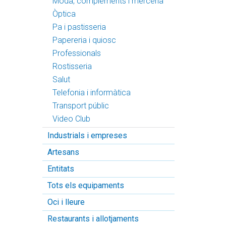
Moda, complements i merceria
Òptica
Pa i pastisseria
Papereria i quiosc
Professionals
Rostisseria
Salut
Telefonia i informàtica
Transport públic
Video Club
Industrials i empreses
Artesans
Entitats
Tots els equipaments
Oci i lleure
Restaurants i allotjaments