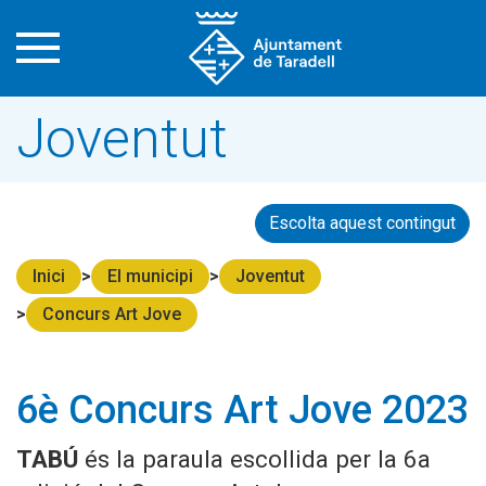
Joventut
Escolta aquest contingut
Inici
El municipi
Joventut
Concurs Art Jove
6è Concurs Art Jove 2023
TABÚ
és la paraula escollida per la 6a