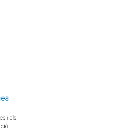
ies
s i els
ció i