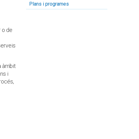
Plans i programes
r o de
serveis
a àmbit
ns i
procés,