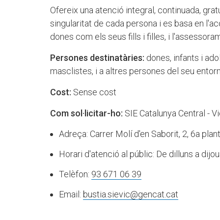
Ofereix una atenció integral, continuada, gratu
singularitat de cada persona i es basa en l'a
dones com els seus fills i filles, i l'assessoram
Persones destinatàries:
dones, infants i ad
masclistes, i a altres persones del seu entor
Cost:
Sense cost
Com sol·licitar-ho:
SIE Catalunya Central - V
Adreça: Carrer Molí d'en Saborit, 2, 6a pla
Horari d'atenció al públic: De dilluns a dijo
Telèfon:
93 671 06 39
Email:
bustia.sievic@gencat.cat