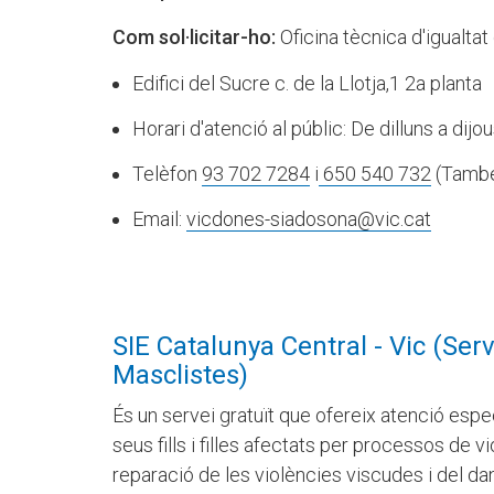
Com sol·licitar-ho:
Oficina tècnica d'igualta
Edifici del Sucre c. de la Llotja,1 2a planta
Horari d'atenció al públic: De dilluns a dijo
Telèfon
93 702 7284
i
650 540 732
(També
Email:
vicdones-siadosona@vic.cat
SIE Catalunya Central - Vic (Ser
Masclistes)
És un servei gratuït que ofereix atenció espe
seus fills i filles afectats per processos de 
reparació de les violències viscudes i del dan