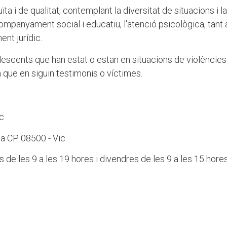
ïta i de qualitat, contemplant la diversitat de situacions i la
companyament social i educatiu, l'atenció psicològica, tant 
ent jurídic.
olescents que han estat o estan en situacions de violències
n que en siguin testimonis o víctimes.
ic
nta CP 08500 - Vic
us de les 9 a les 19 hores i divendres de les 9 a les 15 hores