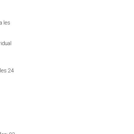
a les
idual
les 24