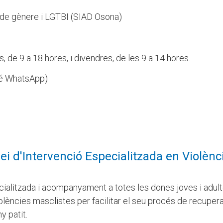
t de gènere i LGTBI (SIAD Osona)
us, de 9 a 18 hores, i divendres, de les 9 a 14 hores.
 WhatsApp)
vei d'Intervenció Especialitzada en Violènc
cialitzada i acompanyament a totes les dones joves i adulte
violències masclistes per facilitar el seu procés de recupera
y patit.