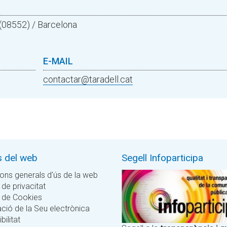
l (08552) / Barcelona
E-MAIL
contactar@taradell.cat
s del web
Segell Infoparticipa
ons generals d'ús de la web
 de privacitat
a de Cookies
ció de la Seu electrònica
bilitat