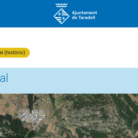
l (històric)
al