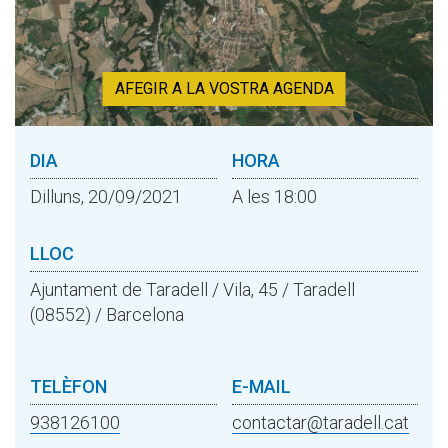
AFEGIR A LA VOSTRA AGENDA
DIA
HORA
Dilluns, 20/09/2021
A les 18:00
LLOC
Ajuntament de Taradell / Vila, 45 / Taradell
(08552) / Barcelona
TELÈFON
E-MAIL
938126100
contactar@taradell.cat