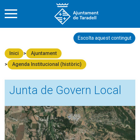
Escolta aquest contingut
Inici
Ajuntament
Agenda Institucional (històric)
Junta de Govern Local