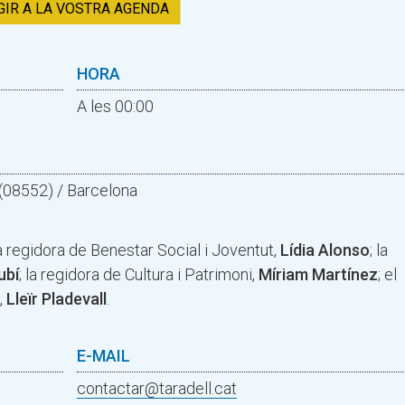
GIR A LA VOSTRA AGENDA
HORA
A les 00:00
l (08552) / Barcelona
la regidora de Benestar Social i Joventut,
Lídia Alonso
; la
ubí
; la regidora de Cultura i Patrimoni,
Míriam Martínez
; el
,
Lleïr Pladevall
.
E-MAIL
contactar@taradell.cat