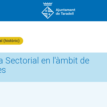
l (històric)
 Sectorial en l'àmbit de
es