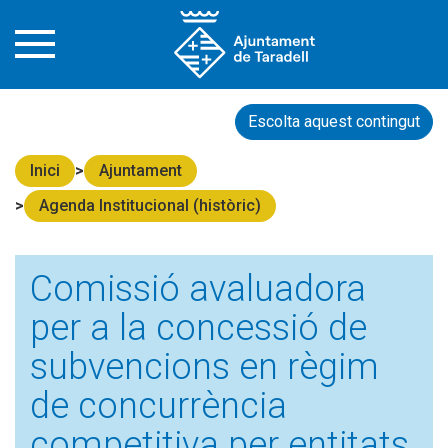
Escolta aquest contingut
Inici
Ajuntament
Agenda Institucional (històric)
Comissió avaluadora
per a la concessió de
subvencions en règim
de concurrència
competitiva per entitats