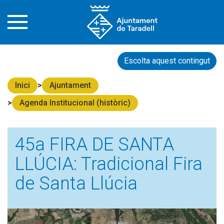
Escolta aquest contingut
Inici
Ajuntament
Agenda Institucional (històric)
45a FIRA DE SANTA
LLÚCIA: Tradicional Fira
de Santa Llúcia