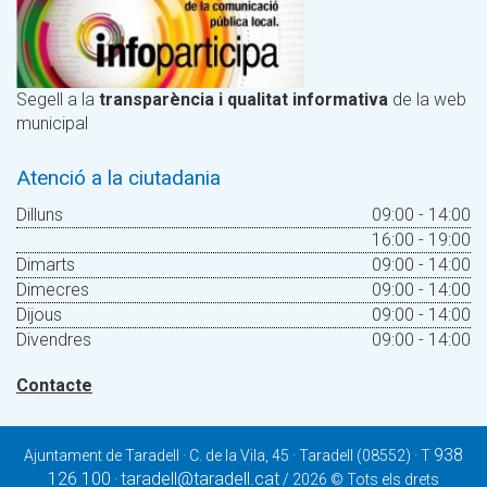
Segell a la
transparència i qualitat informativa
de la web
municipal
Atenció a la ciutadania
Dilluns
09:00 - 14:00
16:00 - 19:00
Dimarts
09:00 - 14:00
Dimecres
09:00 - 14:00
Dijous
09:00 - 14:00
Divendres
09:00 - 14:00
Contacte
938
Ajuntament de Taradell · C. de la Vila, 45 · Taradell (08552) · T
126 100
taradell@taradell.cat
·
/ 2026 © Tots els drets