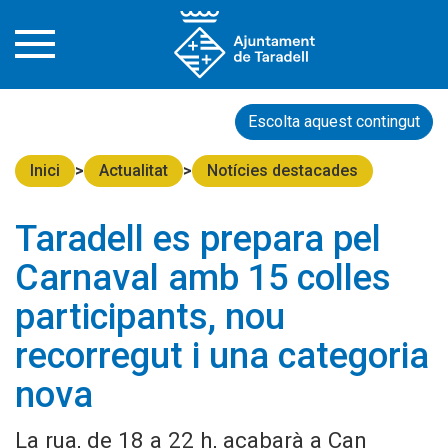
Escolta aquest contingut
Inici
Actualitat
Notícies destacades
Taradell es prepara pel
Carnaval amb 15 colles
participants, nou
recorregut i una categoria
nova
La rua, de 18 a 22 h, acabarà a Can