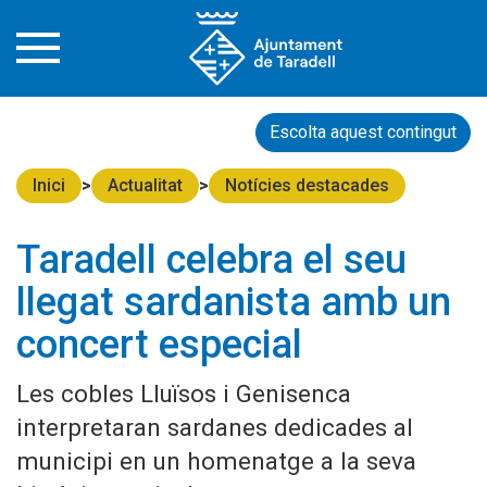
Escolta aquest contingut
Inici
Actualitat
Notícies destacades
Taradell celebra el seu
llegat sardanista amb un
concert especial
Les cobles Lluïsos i Genisenca
interpretaran sardanes dedicades al
municipi en un homenatge a la seva