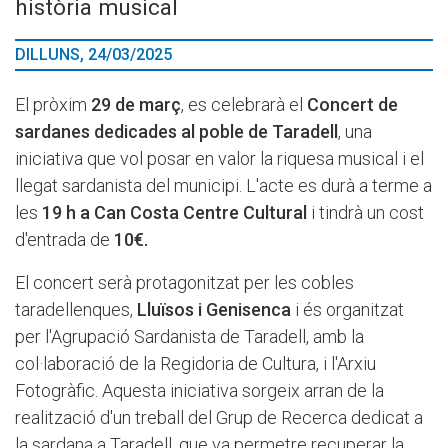
història musical
DILLUNS, 24/03/2025
El pròxim
29 de març
, es celebrarà el
Concert de
sardanes dedicades al poble de Taradell
, una
iniciativa que vol posar en valor la riquesa musical i el
llegat sardanista del municipi. L'acte es durà a terme a
les
19 h a Can Costa Centre Cultural
i tindrà un cost
d'entrada de
10€.
El concert serà protagonitzat per les cobles
taradellenques,
Lluïsos i Genisenca
i és organitzat
per l'Agrupació Sardanista de Taradell, amb la
col·laboració de la Regidoria de Cultura, i l'Arxiu
Fotogràfic. Aquesta iniciativa sorgeix arran de la
realització d'un treball del Grup de Recerca dedicat a
la sardana a Taradell, que va permetre recuperar la