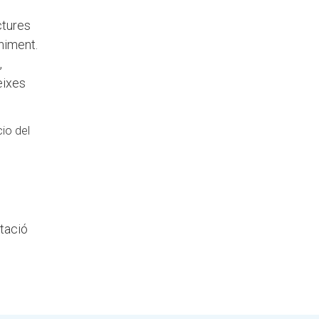
ctures
niment.
,
eixes
utació