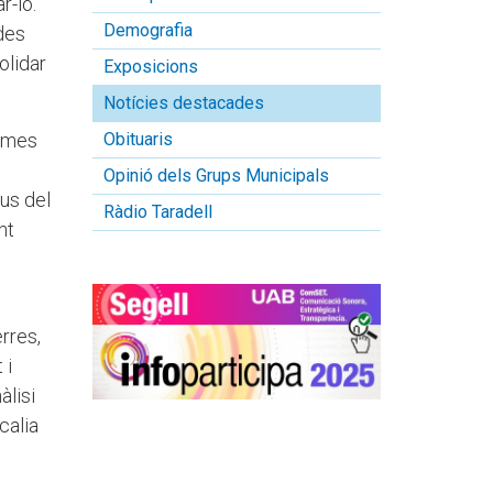
r-lo.
Demografia
ades
olidar
Exposicions
Notícies destacades
ormes
Obituaris
Opinió dels Grups Municipals
ius del
Ràdio Taradell
nt
rres,
 i
àlisi
calia