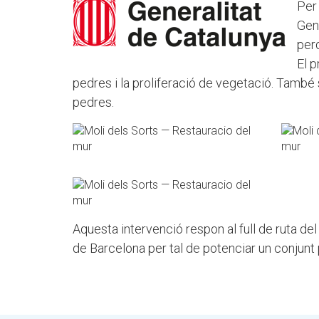
Per
Gene
perq
El p
pedres i la proliferació de vegetació. També 
pedres.
Aquesta intervenció respon al full de ruta del
de Barcelona per tal de potenciar un conjunt p