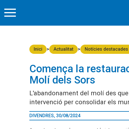
Inici
Actualitat
Notícies destacades
Comença la restauraci
Molí dels Sors
L'abandonament del molí des que 
intervenció per consolidar els mur
DIVENDRES, 30/08/2024