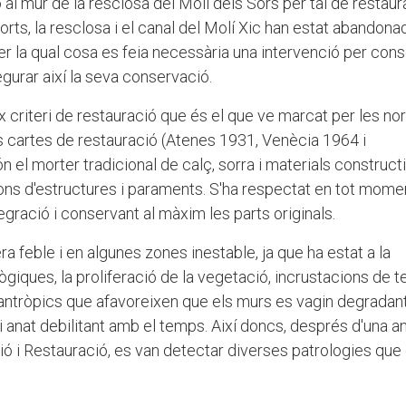
 mur de la resclosa del Molí dels Sors per tal de restaura
orts, la resclosa i el canal del Molí Xic han estat abandon
er la qual cosa es feia necessària una intervenció per cons
egurar així la seva conservació.
 criteri de restauració que és el que ve marcat per les n
s cartes de restauració (Atenes 1931, Venècia 1964 i
n el morter tradicional de calç, sorra i materials construct
ions d'estructures i paraments. S'ha respectat en tot mome
egració i conservant al màxim les parts originals.
a feble i en algunes zones inestable, ja que ha estat a la
giques, la proliferació de la vegetació, incrustacions de te
 antròpics que afavoreixen que els murs es vagin degradant
gi anat debilitant amb el temps. Així doncs, després d'una an
ó i Restauració, es van detectar diverses patrologies que 