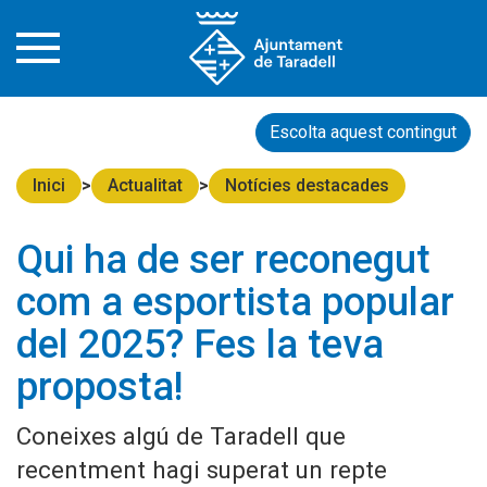
Escolta aquest contingut
Inici
Actualitat
Notícies destacades
Qui ha de ser reconegut
com a esportista popular
del 2025? Fes la teva
proposta!
Coneixes algú de Taradell que
recentment hagi superat un repte