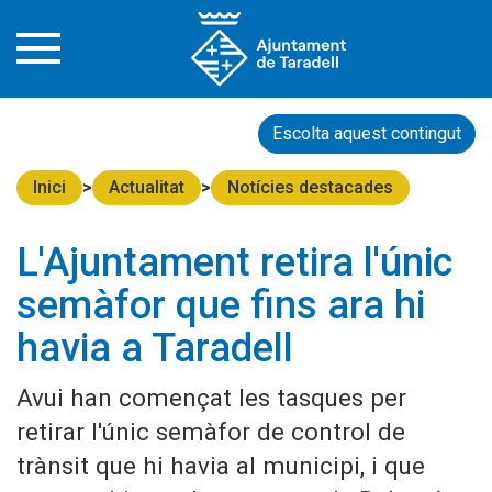
Escolta aquest contingut
Inici
Actualitat
Notícies destacades
L'Ajuntament retira l'únic
semàfor que fins ara hi
havia a Taradell
Avui han començat les tasques per
retirar l'únic semàfor de control de
trànsit que hi havia al municipi, i que