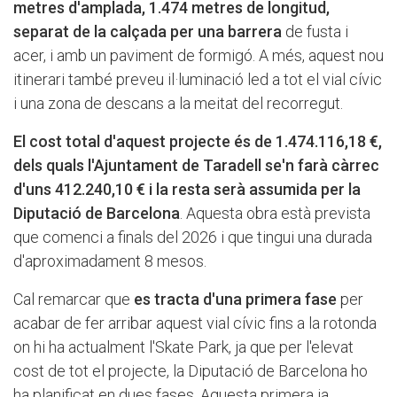
metres d'amplada, 1.474 metres de longitud,
separat de la calçada per una barrera
de fusta i
acer, i amb un paviment de formigó. A més, aquest nou
itinerari també preveu il·luminació led a tot el vial cívic
i una zona de descans a la meitat del recorregut.
El cost total d'aquest projecte és de 1.474.116,18 €,
dels quals l'Ajuntament de Taradell se'n farà càrrec
d'uns 412.240,10 € i la resta serà assumida per la
Diputació de Barcelona
. Aquesta obra està prevista
que comenci a finals del 2026 i que tingui una durada
d'aproximadament 8 mesos.
Cal remarcar que
es tracta d'una primera fase
per
acabar de fer arribar aquest vial cívic fins a la rotonda
on hi ha actualment l'Skate Park, ja que per l'elevat
cost de tot el projecte, la Diputació de Barcelona ho
ha planificat en dues fases. Aquesta primera ja