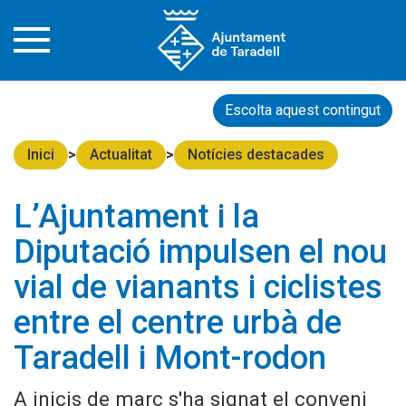
Escolta aquest contingut
Inici
Actualitat
Notícies destacades
L’Ajuntament i la
Diputació impulsen el nou
vial de vianants i ciclistes
entre el centre urbà de
Taradell i Mont-rodon
A inicis de març s'ha signat el conveni