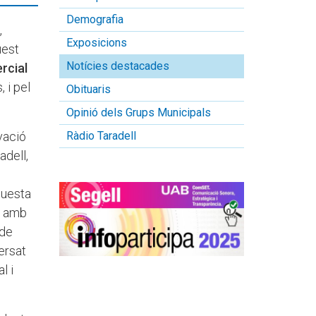
Demografia
,
Exposicions
uest
Notícies destacades
rcial
 i pel
Obituaris
Opinió dels Grups Municipals
vació
Ràdio Taradell
adell,
aquesta
a amb
 de
ersat
l i