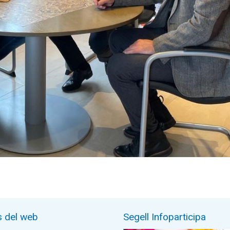
s del web
Segell Infoparticipa