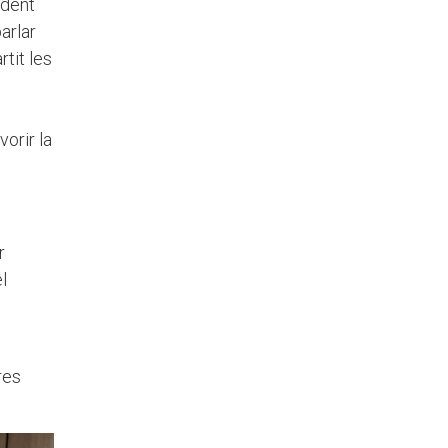
ident
arlar
tit les
orir la
r
l
res