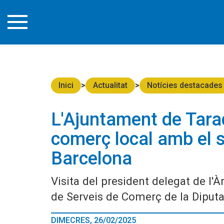
Inici
Actualitat
Notícies destacades
L'Ajuntament de Tarad
comerç local amb el s
Barcelona
Visita del president delegat de l'
de Serveis de Comerç de la Diputa
DIMECRES, 26/02/2025