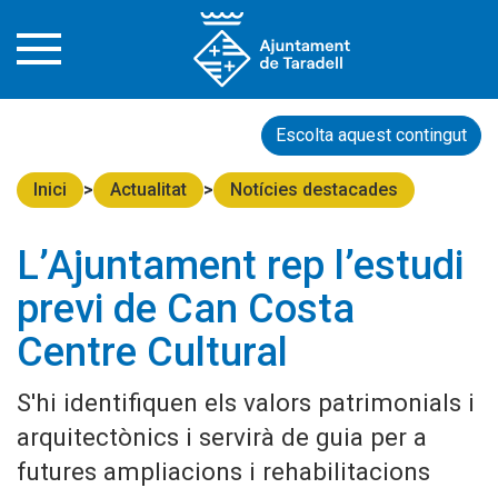
Escolta aquest contingut
Inici
Actualitat
Notícies destacades
L’Ajuntament rep l’estudi
previ de Can Costa
Centre Cultural
S'hi identifiquen els valors patrimonials i
arquitectònics i servirà de guia per a
futures ampliacions i rehabilitacions