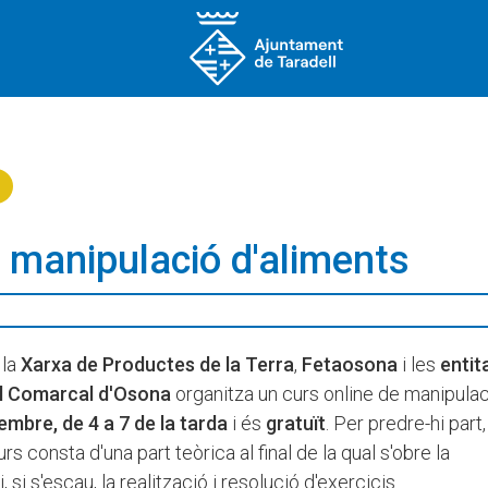
e manipulació d'aliments
, la
Xarxa de Productes de la Terra
,
Fetaosona
i les
entit
l Comarcal d'Osona
organitza un curs online de manipula
embre, de 4 a 7 de la tarda
i és
gratuït
. Per predre-hi part,
curs consta d'una part teòrica al final de la qual s'obre la
 si s'escau, la realització i resolució d'exercicis.