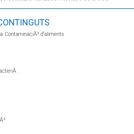
CONTINGUTS
ia. ContaminaciÃ³ d'aliments.
cteriÃ .
Ã³.