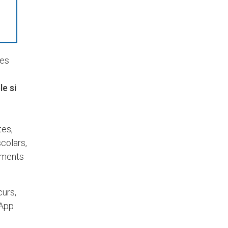
tes
le si
tes,
scolars,
xements
curs,
sApp