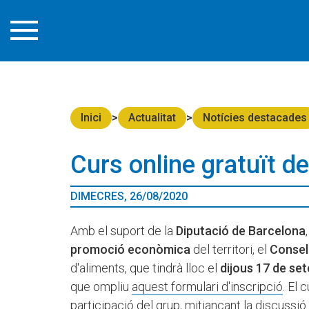
Inici
Actualitat
Notícies destacades
Curs online gratuït d
DIMECRES, 26/08/2020
Amb el suport de la
Diputació de Barcelona
promoció econòmica
del territori, el
Consel
d'aliments, que tindrà lloc el
dijous 17 de set
que ompliu
aquest formulari d'inscripció
. El 
participació del grup, mitjançant la discussió i,