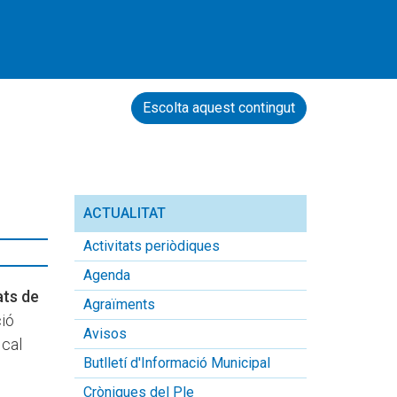
Escolta aquest contingut
ACTUALITAT
Activitats periòdiques
Agenda
ats de
Agraïments
ció
Avisos
 cal
Butlletí d'Informació Municipal
Cròniques del Ple