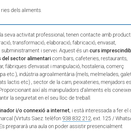
 ries dels aliments.
 la seva activitat professional, tenen contacte amb produc
ació, transformació, elaboració, fabricació, envasat,
 subministrament i servei. Aquest és un
curs imprescindib
s del sector alimentari
com bars, cafeteries, restaurants,
r, fàbriques d'envasat i manipulació, hostaleria, comerç
e pa etc.), indústria agroalimentària (mels, melmelades, gale
s lactis etc) , sector de la carn, peixateries, menjadors e
c. Proporcionant així als manipuladors d'aliments els conei
tir la seguretat en el seu lloc de treball.
inador i/o connexió a internet
, i està interessada a fer el 
arcal (Virtuts Saez: telèfon
938 832 212
, ext. 125 / What
 Es prepararà una aula on poder assistir presencialment