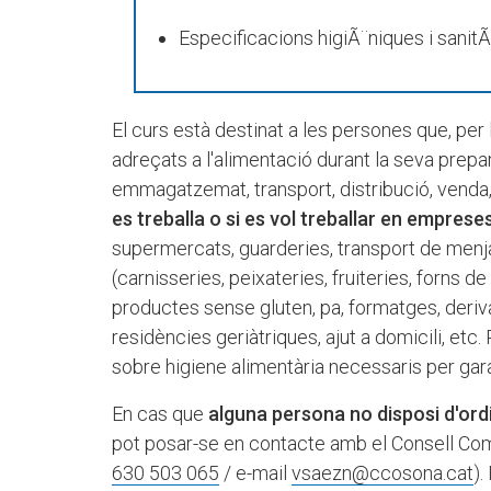
Especificacions higiÃ¨niques i sanitÃ
El curs està destinat a les persones que, per
adreçats a l'alimentació durant la seva prepar
emmagatzemat, transport, distribució, venda,
es treballa o si es vol treballar en emprese
supermercats, guarderies, transport de menja
(carnisseries, peixateries, fruiteries, forns d
productes sense gluten, pa, formatges, derivat
residències geriàtriques, ajut a domicili, et
sobre higiene alimentària necessaris per garan
En cas que
alguna persona no disposi d'ord
pot posar-se en contacte amb el Consell Com
630 503 065
/ e-mail
vsaezn@ccosona.cat
).