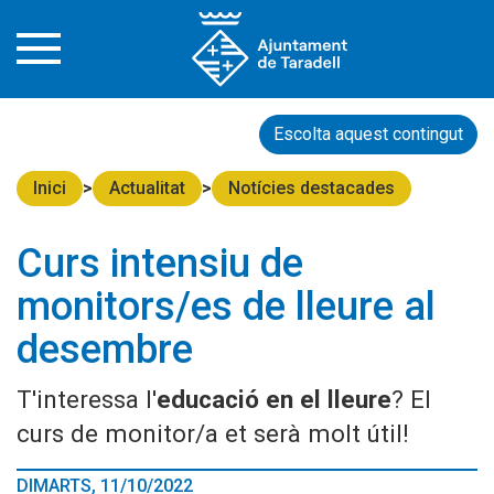
Escolta aquest contingut
Inici
Actualitat
Notícies destacades
Curs intensiu de
monitors/es de lleure al
desembre
T'interessa l'
educació en el lleure
? El
curs de monitor/a et serà molt útil!
DIMARTS, 11/10/2022