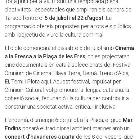
Tot a punt per a Viu l'Estiu, una temporada plena
d'activitats i espectacles que ompliran els carrers de
Taradell entre el
5 de juliol i el 22 d'agost
. La
programació ofereix propostes per a tots els públics
amb l'objectiu de viure la cultura com mai.
El cicle començarà el dissabte 5 de juliol amb
Cinema
a la Fresca a la Plaça de les Eres
, on es projectaran
cinc documentals en català seleccionats del Festival
Òmnium de Cinema: Blava Terra, Demà, Trenc d'Alba,
Ei, Temi i Plora aquí. Aquest festival, impulsat per
Òmnium Cultural, vol promoure la llengua catalana, la
cohesió social, l'educació i la cultura per contribuir a
construir una societat activa, crítica, i inclusiva.
L'endemà, diumenge 6 de juliol, a la Plaça, el grup
Mar
Endins
posarà el tradicional ambient mariner amb un
concert d'havaneres
a partir de les 8 del vespre, que