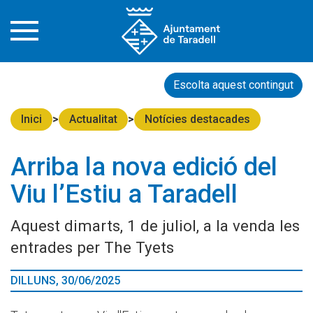
Escolta aquest contingut
Inici
Actualitat
Notícies destacades
Arriba la nova edició del
Viu l’Estiu a Taradell
Aquest dimarts, 1 de juliol, a la venda les
entrades per The Tyets
DILLUNS, 30/06/2025