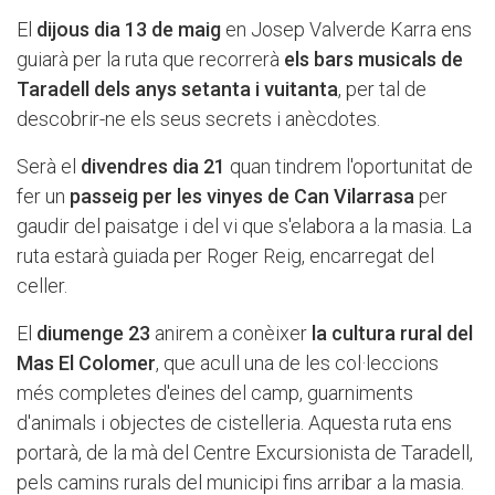
El
dijous dia 13 de maig
en Josep Valverde Karra ens
guiarà per la ruta que recorrerà
els bars musicals de
Taradell dels anys setanta i vuitanta
, per tal de
descobrir-ne els seus secrets i anècdotes.
Serà el
divendres dia 21
quan tindrem l'oportunitat de
fer un
passeig per les vinyes de Can Vilarrasa
per
gaudir del paisatge i del vi que s'elabora a la masia. La
ruta estarà guiada per Roger Reig, encarregat del
celler.
El
diumenge 23
anirem a conèixer
la cultura rural del
Mas El Colomer
, que acull una de les col·leccions
més completes d'eines del camp, guarniments
d'animals i objectes de cistelleria. Aquesta ruta ens
portarà, de la mà del Centre Excursionista de Taradell,
pels camins rurals del municipi fins arribar a la masia.