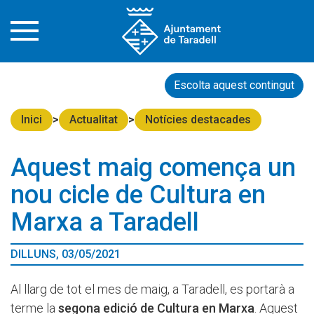
Escolta aquest contingut
Inici
Actualitat
Notícies destacades
Aquest maig comença un
nou cicle de Cultura en
Marxa a Taradell
DILLUNS, 03/05/2021
Al llarg de tot el mes de maig, a Taradell, es portarà a
terme la
segona edició de Cultura en Marxa
. Aquest