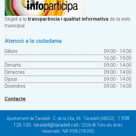
Segell a la
transparència i qualitat informativa
de la web
municipal
Atenció a la ciutadania
Dilluns
09:00 - 14:00
16:00 - 19:00
Dimarts
09:00 - 14:00
Dimecres
09:00 - 14:00
Dijous
09:00 - 14:00
Divendres
09:00 - 14:00
Contacte
938
Ajuntament de Taradell · C. de la Vila, 45 · Taradell (08552) · T
126 100
taradell@taradell.cat
·
/ 2026 © Tots els drets
reservats · NIF P08.278.00D