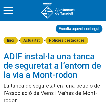
Escolta aquest contingut
Inici
Actualitat
Notícies destacades
ADIF instal·la una tanca
de seguretat a l’entorn de
la via a Mont-rodon
La tanca de seguretat era una petició de
l'Associació de Veïns i Veïnes de Mont-
rodon