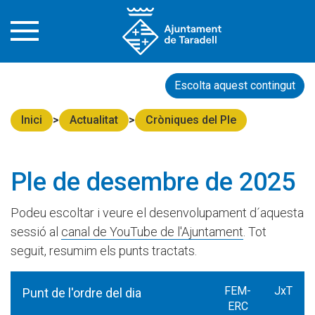
Escolta aquest contingut
Inici
Actualitat
Cròniques del Ple
Ple de desembre de 2025
Podeu escoltar i veure el desenvolupament d´aquesta
sessió al
canal de YouTube de l'Ajuntament
. Tot
seguit, resumim els punts tractats.
FEM-
JxT
Punt de l'ordre del dia
ERC