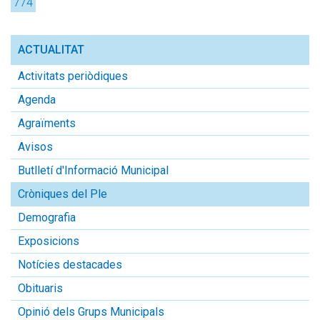
774
Kb.
ACTUALITAT
Activitats periòdiques
Agenda
Agraïments
Avisos
Butlletí d'Informació Municipal
Cròniques del Ple
Demografia
Exposicions
Notícies destacades
Obituaris
Opinió dels Grups Municipals