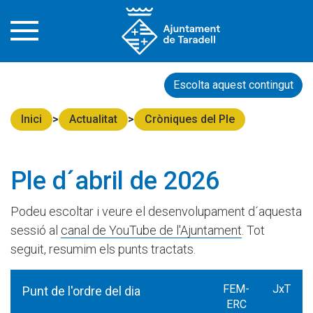
Escolta aquest contingut
Inici
Actualitat
Cròniques del Ple
Ple d´abril de 2026
Podeu escoltar i veure el desenvolupament d´aquesta
sessió al
canal de YouTube de l'Ajuntament
. Tot
seguit, resumim els punts tractats.
FEM-
JxT
Punt de l'ordre del dia
ERC