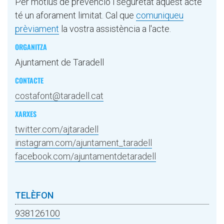
Per motius de prevenció i seguretat aquest acte
té un aforament limitat. Cal que
comuniqueu
prèviament
la vostra assistència a l'acte.
ORGANITZA
Ajuntament de Taradell
CONTACTE
costafont@taradell.cat
XARXES
twitter.com/ajtaradell
instagram.com/ajuntament_taradell
facebook.com/ajuntamentdetaradell
TELÈFON
938126100