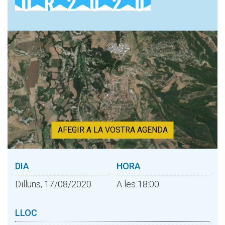
O
R
2
0
2
0
AFEGIR A LA VOSTRA AGENDA
DIA
HORA
Dilluns, 17/08/2020
A les 18:00
LLOC