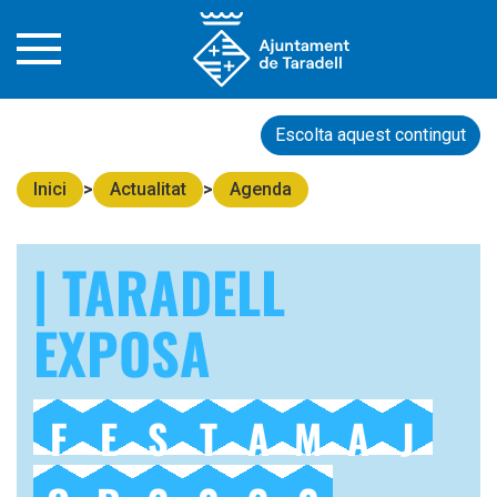
Escolta aquest contingut
Inici
Actualitat
Agenda
| TARADELL
EXPOSA
F
E
S
T
A
M
A
J