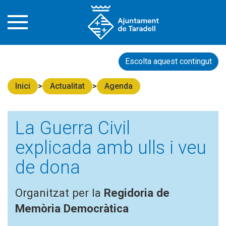
Escolta aquest contingut
Inici
Actualitat
Agenda
La Guerra Civil
explicada amb ulls i veu
de dona
Organitzat per la
Regidoria de
Memòria Democràtica