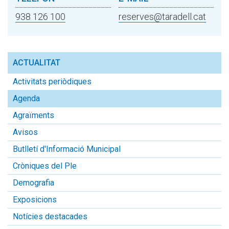
938 126 100
reserves@taradell.cat
ACTUALITAT
Activitats periòdiques
Agenda
Agraïments
Avisos
Butlletí d'Informació Municipal
Cròniques del Ple
Demografia
Exposicions
Notícies destacades