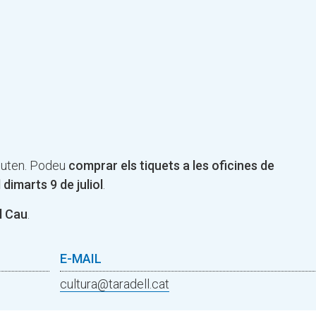
gluten. Podeu
comprar els tiquets a les oficines de
l dimarts 9 de juliol
.
l Cau
.
E-MAIL
cultura@taradell.cat