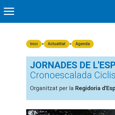
Inici
Actualitat
Agenda
JORNADES DE L'ESP
Cronoescalada Ciclis
Organitzat per la
Regidoria d'Es