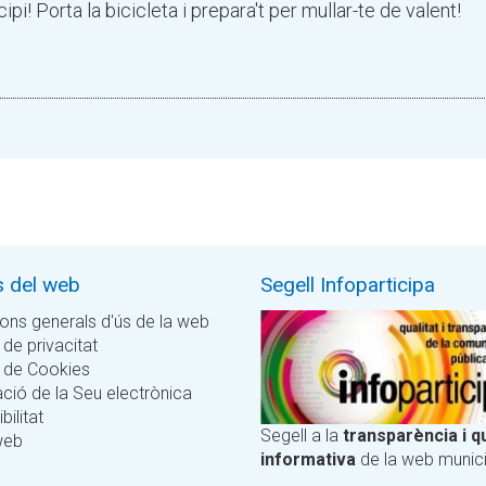
i! Porta la bicicleta i prepara't per mullar-te de valent!
s del web
Segell Infoparticipa
ons generals d'ús de la web
 de privacitat
a de Cookies
ció de la Seu electrònica
bilitat
Segell a la
transparència i qu
web
informativa
de la web munici