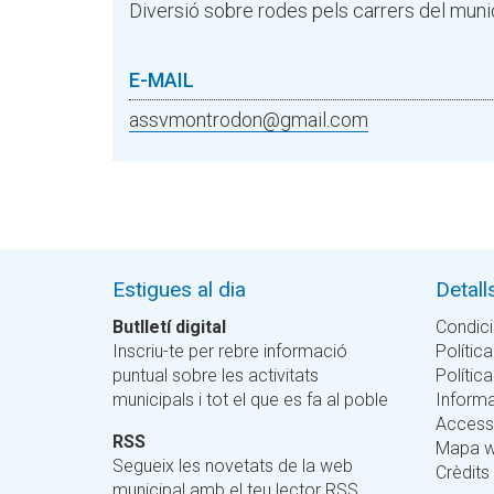
Diversió sobre rodes pels carrers del municip
E-MAIL
assvmontrodon@gmail.com
Estigues al dia
Detall
Butlletí digital
Condici
Inscriu-te per rebre informació
Política
puntual sobre les activitats
Polític
municipals i tot el que es fa al poble
Informa
Accessi
RSS
Mapa 
Segueix les novetats de la web
Crèdits
municipal amb el teu lector RSS