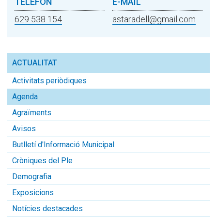
TELÈFON
E-MAIL
629 538 154
astaradell@gmail.com
ACTUALITAT
Activitats periòdiques
Agenda
Agraïments
Avisos
Butlletí d'Informació Municipal
Cròniques del Ple
Demografia
Exposicions
Notícies destacades