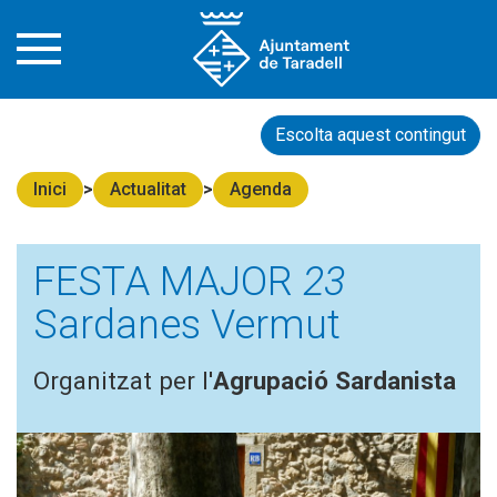
Escolta aquest contingut
Inici
Actualitat
Agenda
FESTA MAJOR
23
Sardanes Vermut
Organitzat per l'
Agrupació Sardanista