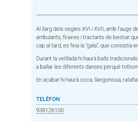
Al llarg dels segles XVI i XVII, amb l'auge 
ambulants, firaires i tractants de bestiar qu
cap al tard, es feia la “gala”, que consistia 
Durant la vetllada hi haurà balls tradiciona
a ballar les diferents danses perquè tothom 
En acabar hi haurà coca, llangonissa, ratafia
TELÈFON
938126100