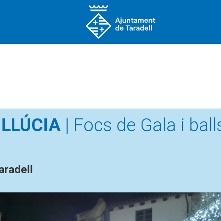
 LLÚCIA
| Focs de Gala i ball
aradell