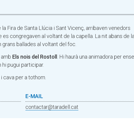
de la Fira de Santa Llúcia i Sant Vicenç, arribaven venedors
e es congregaven al voltant de la capella. La nit abans de la 
en grans ballades al voltant del foc.
ls amb
Els nois del Rostoll
. Hi haurà una animadora per ens
hi pugui participar.
 i cava per a tothom.
E-MAIL
contactar@taradell.cat