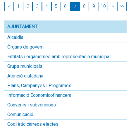
<
1
2
3
4
5
6
8
9
10
>
>>
7
AJUNTAMENT
Alcaldia
Òrgans de govern
Entitats i organismes amb representació municipal
Grups municipals
Atenció ciutadana
Plans, Campanyes i Programes
Informació Economicofinancera
Convenis i subvencions
Comunicació
Codi ètic càrrecs electes