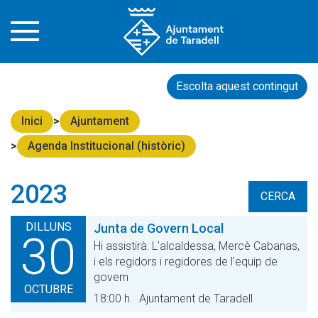
Escolta aquest contingut
Inici
Ajuntament
Agenda Institucional (històric)
2023
CERCA
DILLUNS
Junta de Govern Local
30
Hi assistirà: L'alcaldessa, Mercè Cabanas,
i els regidors i regidores de l'equip de
govern
OCTUBRE
18:00 h.
Ajuntament de Taradell