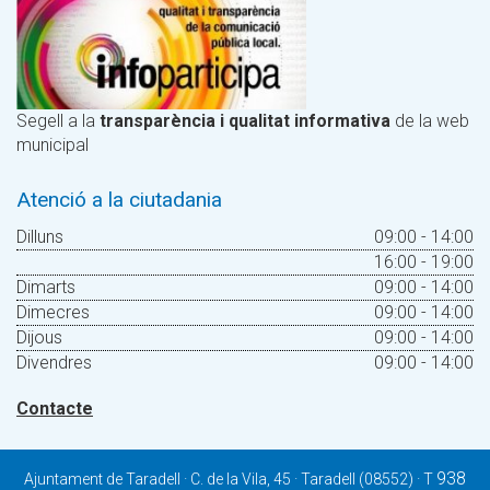
Segell a la
transparència i qualitat informativa
de la web
municipal
Atenció a la ciutadania
Dilluns
09:00 - 14:00
16:00 - 19:00
Dimarts
09:00 - 14:00
Dimecres
09:00 - 14:00
Dijous
09:00 - 14:00
Divendres
09:00 - 14:00
Contacte
938
Ajuntament de Taradell · C. de la Vila, 45 · Taradell (08552) · T