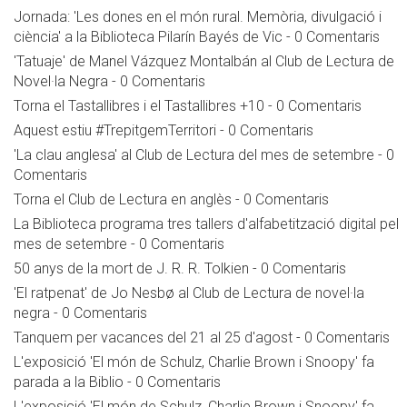
Jornada: 'Les dones en el món rural. Memòria, divulgació i
ciència' a la Biblioteca Pilarín Bayés de Vic
-
0 Comentaris
'Tatuaje' de Manel Vázquez Montalbán al Club de Lectura de
Novel·la Negra
-
0 Comentaris
Torna el Tastallibres i el Tastallibres +10
-
0 Comentaris
Aquest estiu #TrepitgemTerritori
-
0 Comentaris
'La clau anglesa' al Club de Lectura del mes de setembre
-
0
Comentaris
Torna el Club de Lectura en anglès
-
0 Comentaris
La Biblioteca programa tres tallers d'alfabetització digital pel
mes de setembre
-
0 Comentaris
50 anys de la mort de J. R. R. Tolkien
-
0 Comentaris
'El ratpenat' de Jo Nesbø al Club de Lectura de novel·la
negra
-
0 Comentaris
Tanquem per vacances del 21 al 25 d'agost
-
0 Comentaris
L'exposició 'El món de Schulz, Charlie Brown i Snoopy' fa
parada a la Biblio
-
0 Comentaris
L'exposició 'El món de Schulz, Charlie Brown i Snoopy' fa