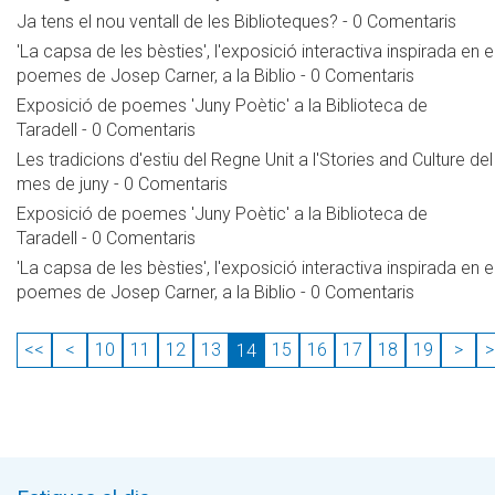
Ja tens el nou ventall de les Biblioteques?
-
0 Comentaris
'La capsa de les bèsties', l'exposició interactiva inspirada en e
poemes de Josep Carner, a la Biblio
-
0 Comentaris
Exposició de poemes 'Juny Poètic' a la Biblioteca de
Taradell
-
0 Comentaris
Les tradicions d'estiu del Regne Unit a l'Stories and Culture del
mes de juny
-
0 Comentaris
Exposició de poemes 'Juny Poètic' a la Biblioteca de
Taradell
-
0 Comentaris
'La capsa de les bèsties', l'exposició interactiva inspirada en e
poemes de Josep Carner, a la Biblio
-
0 Comentaris
<<
<
10
11
12
13
15
16
17
18
19
>
>
14