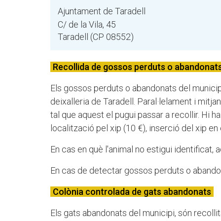
Ajuntament de Taradell
C/ de la Vila, 45
Taradell (CP 08552)
Recollida de gossos perduts o abandonat
Els gossos perduts o abandonats del municipi s
deixalleria de Taradell. Paral·lelament i mitja
tal que aquest el pugui passar a recollir. Hi ha
localització pel xip (10 €), inserció del xip en
En cas en què l'animal no estigui identificat, 
En cas de detectar gossos perduts o abandona
Colònia controlada de gats abandonats
Els gats abandonats del municipi, són recollits