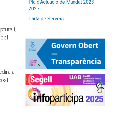
Pla d'Actuació de Mandat 2023 -
2027
Carta de Serveis
tura i,
 del
edirà a
cost