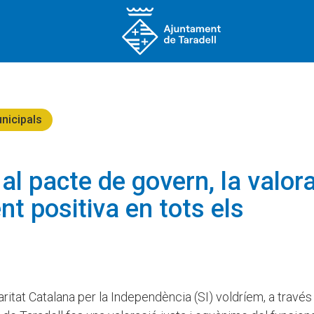
nicipals
al pacte de govern, la valor
t positiva en tots els
daritat Catalana per la Independència (SI) voldríem, a través