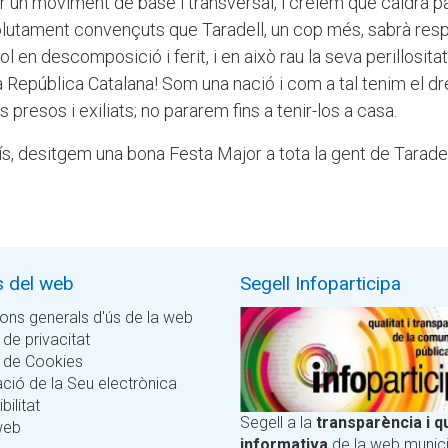
er un moviment de base i transversal, i creiem que caldrà pa
olutament convençuts que Taradell, un cop més, sabrà res
l en descomposició i ferit, i en això rau la seva perillositat
a República Catalana! Som una nació i com a tal tenim el dr
presos i exiliats; no pararem fins a tenir-los a casa.
aís, desitgem una bona Festa Major a tota la gent de Taradel
s del web
Segell Infoparticipa
ons generals d'ús de la web
 de privacitat
a de Cookies
ció de la Seu electrònica
bilitat
Segell a la
transparència i qu
web
informativa
de la web munici