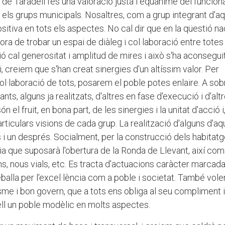
 de Taradell fes una valoració justa i equànime del funcio
els grups municipals. Nosaltres, com a grup integrant d'a
sitiva en tots els aspectes. No cal dir que en la qüestió na
'hora de trobar un espai de diàleg i col·laboració entre totes
cal generositat i amplitud de mires i això s'ha aconseguit,
ri, creiem que s'han creat sinergies d'un altíssim valor. Per
ol·laboració de tots, posarem el poble potes enlaire. A sob
nts, alguns ja realitzats, d'altres en fase d'execució i d'alt
el fruit, en bona part, de les sinergies i la unitat d'acció i
rticulars visions de cada grup. La realització d'alguns d'a
s i un després. Socialment, per la construcció dels habitat
ia que suposarà l'obertura de la Ronda de Llevant, així com
ns, nous vials, etc. Es tracta d'actuacions caràcter marca
alla per l'excel·lència com a poble i societat. També vole
me i bon govern, que a tots ens obliga al seu compliment i
ll un poble modèlic en molts aspectes.