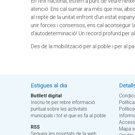
En l'eix nacional, estem a punt de veure néix
atenció. Ens cal sumar ara més que mai, abs
al repte de la unitat enfront d'un estat espanyo
unir forces i consensos, ens cal aconseguir l
d'autodeterminació! Un record profund per als 
Des de la mobilització per al poble i per al p
Estigues al dia
Detall
Butlletí digital
Condici
Inscriu-te per rebre informació
Política
puntual sobre les activitats
Polític
municipals i tot el que es fa al poble
Informa
Accessi
RSS
Mapa 
Segueix les novetats de la web