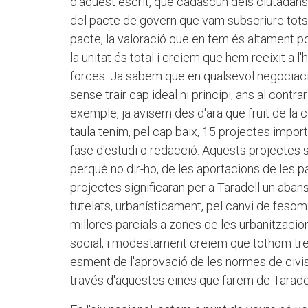
d'aquest escrit, que cadascun dels ciutadans
del pacte de govern que vam subscriure tots 
pacte, la valoració que en fem és altament po
la unitat és total i creiem que hem reeixit a l
forces. Ja sabem que en qualsevol negociació 
sense trair cap ideal ni principi, ans al contra
exemple, ja avisem des d'ara que fruit de la c
taula tenim, pel cap baix, 15 projectes importa
fase d'estudi o redacció. Aquests projectes són 
perquè no dir-ho, de les aportacions de les pa
projectes significaran per a Taradell un aban
tutelats, urbanísticament, pel canvi de fesom
millores parcials a zones de les urbanitzacio
social, i modestament creiem que tothom treb
esment de l'aprovació de les normes de civis
través d'aquestes eines que farem de Tarade