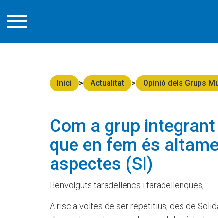
Inici
Actualitat
Opinió dels Grups Mu
Com a grup integrant 
que en fem és altamen
aspectes (SI)
Benvolguts taradellencs i taradellenques,
A risc a voltes de ser repetitius, des de Soli