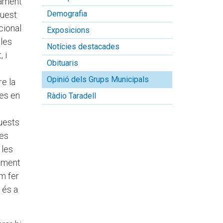
nament
Demografia
quest
cional
Exposicions
 les
Notícies destacades
 i
Obituaris
Opinió dels Grups Municipals
re la
res en
Ràdio Taradell
,
quests
ges
 les
dament
m fer
 és a